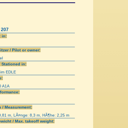
 207
 in:
itzer / Pilot or owner:
el
/ Stationed in:
im EDLE
e:
0 A1A
rformance:
 / Measurement:
0,81 m, LÃ¤nge: 8,3 m, HÃ¶he: 2,25 m
wicht / Max. takeoff weight: