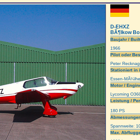
D-EHXZ
BÃ¶lkow Bo
Baujahr / Built
1966
Pilot oder Bes
Peter Recknag
Stationiert in 
Essen-MÃ¼lhe
Motor / Engin
Lycoming O36
Leistung / Pe
180 PS
Abmessungen
Spannweite: 1
Max. Abflugge