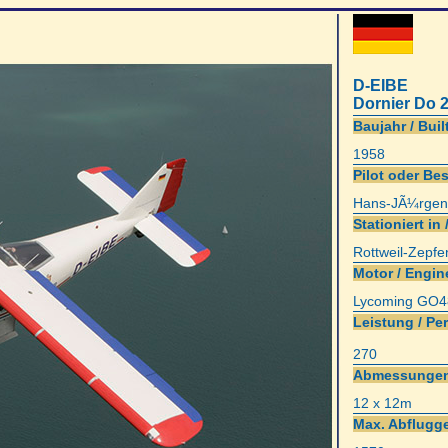
D-EIBE
Dornier Do 
Baujahr / Built
1958
Pilot oder Bes
Hans-JÃ¼rgen
Stationiert in 
Rottweil-Zepf
Motor / Engin
Lycoming GO4
Leistung / Pe
270
Abmessungen
12 x 12m
Max. Abflugge