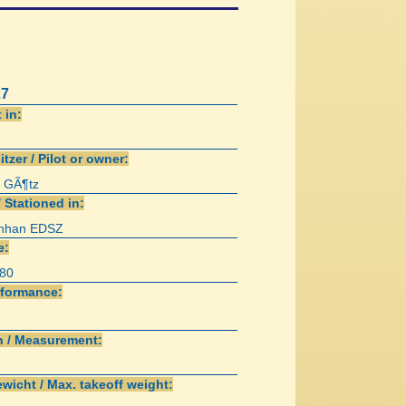
27
 in:
itzer / Pilot or owner:
 GÃ¶tz
/ Stationed in:
enhan EDSZ
e:
80
rformance:
 / Measurement:
wicht / Max. takeoff weight: