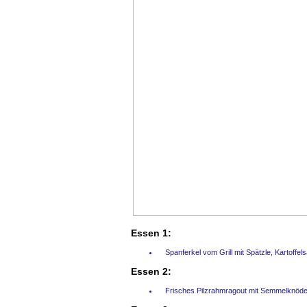
Essen 1:
Spanferkel vom Grill mit Spätzle, Kartoffels
Essen 2:
Frisches Pilzrahmragout mit Semmelknöde