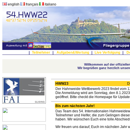
english
français
italiano
|
Teilnehmer
|
Aufgaben&Wertung
|
Live Verfolgung
|
D
Willkommen auf der offiziel
Wir begrüßen ganz herzlich unser
HWW23
D
Der Hahnweide-Wettbewerb 2023 findet vom 12.
Die Anmeldung wird am Sonntag, den 8.1.2023 e
geöffnet. Bitte checkt die Homepage für Update
Bis zum nächsten Jahr!
Das Team des 54. Internationalen Hahnweidew
Teilnehmer und Helfer, die zum Gelingen dies
haben. Wir wünschen Euch eine tolle Abschieds
Wir freuen uns darauf, Euch im nächsten Jahr 