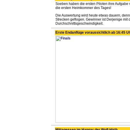
Soeben haben die ersten Piloten ihre Aufgabe 
die ersten Heimkommer des Tages!
Die Auswertung wird heute etwas dauern, denn 
Strecken geflogen. Gewinner ist Derjenige mit 
Durchschnittsgeschwindigkeit.
Erste Endanflüge voraussichtlich ab 16:45 U
Mittagessen im Hangar der Wolf-Hirth