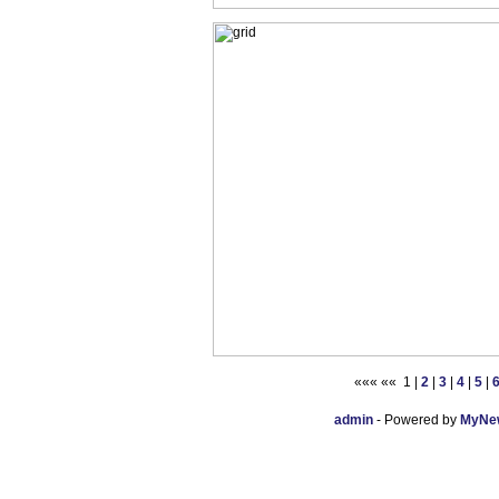
««« «« 1 |
2
|
3
|
4
|
5
|
admin
- Powered by
MyNew