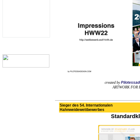
created by
Pilotessa
ARTWORK FOR 
Sieger des 54. Internationalen
Hahnweidewettbewerbes
Standardk