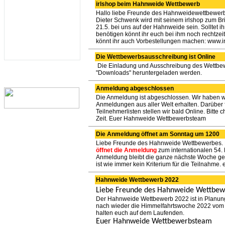
irlshop beim Hahnweide Wettbewerb
Hallo liebe Freunde des Hahnweidewettbewerb
Dieter Schwenk wird mit seinem irlshop zum Br
21.5. bei uns auf der Hahnweide sein. Solltet i
benötigen könnt ihr euch bei ihm noch rechtzeit
könnt ihr auch Vorbestellungen machen: www.ir
Die Wettbewerbsausschreibung ist Online
Die Einladung und Ausschreibung des Wettbewe
"Downloads" heruntergeladen werden.
Anmeldung abgeschlossen
Die Anmeldung ist abgeschlossen. Wir haben 
Anmeldungen aus aller Welt erhalten. Darüber f
Teilnehmerlisten stellen wir bald Online. Bitte 
Zeit. Euer Hahnweide Wettbewerbsteam
Die Anmeldung öffnet am Sonntag um 1200
Liebe Freunde des Hahnweide Wettbewerbes. E
öffnet die Anmeldung
zum internationalen 54.
Anmeldung bleibt die ganze nächste Woche geö
ist wie immer kein Kriterium für die Teilnahm
Hahnweide Wettbewerb 2022
Liebe Freunde des Hahnweide Wettbew
Der Hahnweide Wettbewerb 2022 ist in Planung.
nach wieder die Himmelfahrtswoche 2022 vom 2
halten euch auf dem Laufenden.
Euer Hahnweide Wettbewerbsteam