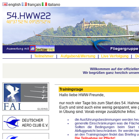
english
français
italiano
|
Teilnehmer
|
Aufgaben&Wertung
|
Live Verfolgung
|
D
Willkommen auf der offiziel
Wir begrüßen ganz herzlich unser
Trainingstage
Hallo liebe HWW-Freunde,
nur noch vier Tage bis zum Start des 54. Hahn
Euch und sind auch eine wenig gespannt, wie 
in Übung sind. Vorab einige zusätzliche Infos:
die Ausführungsbestimmungen werden heu
generelle Einschränkungen was die Flächenb
Sollten die Bedingungen beim Start 
Abfluggewicht beschränken. Ihr werdet hierz
an den Trainingstagen findet das Briefing u
Die Teilnahme ist Pflicht!