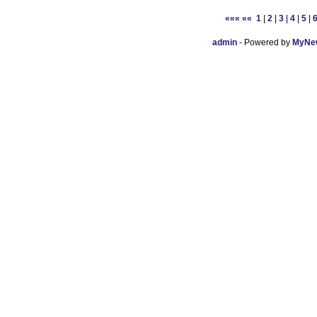
«««
««
1
|
2
|
3
|
4
|
5
|
admin
- Powered by
MyNew