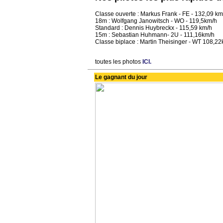
Classe ouverte : Markus Frank - FE - 132,09 km
18m : Wolfgang Janowitsch - WO - 119,5km/h
Standard : Dennis Huybreckx - 115,59 km/h
15m : Sebastian Huhmann- 2U - 111,16km/h
Classe biplace : Martin Theisinger - WT 108,2
toutes les photos
ICI.
Le gagnant du jour