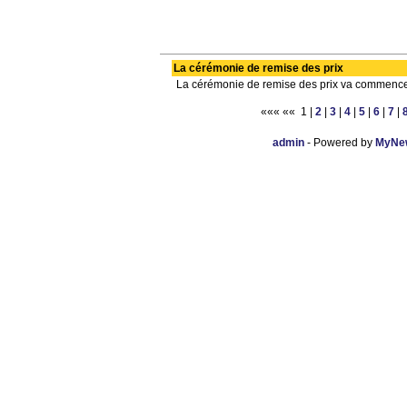
La cérémonie de remise des prix
La cérémonie de remise des prix va commence
««« «« 1 |
2
|
3
|
4
|
5
|
6
|
7
|
admin
- Powered by
MyNew