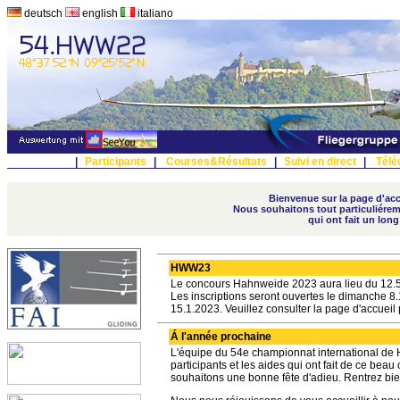
deutsch
english
italiano
|
Participants
|
Courses&Résultats
|
Suivi en direct
|
Télé
Bienvenue sur la page d'accu
Nous souhaitons tout particuliérem
qui ont fait un lon
HWW23
Le concours Hahnweide 2023 aura lieu du 12.5
Les inscriptions seront ouvertes le dimanche 8.
15.1.2023. Veuillez consulter la page d'accueil 
Á l'année prochaine
L'équipe du 54e championnat international de 
participants et les aides qui ont fait de ce be
souhaitons une bonne fête d'adieu. Rentrez bie