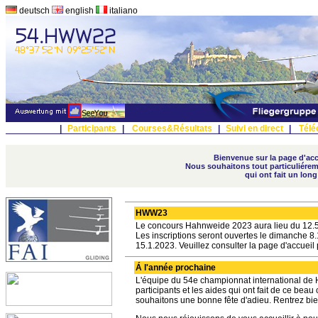
deutsch
english
italiano
|
Participants
|
Courses&Résultats
|
Suivi en direct
|
Télé
Bienvenue sur la page d'accu
Nous souhaitons tout particuliérem
qui ont fait un lon
HWW23
Le concours Hahnweide 2023 aura lieu du 12.5
Les inscriptions seront ouvertes le dimanche 8.
15.1.2023. Veuillez consulter la page d'accueil 
Á l'année prochaine
L'équipe du 54e championnat international de 
participants et les aides qui ont fait de ce be
souhaitons une bonne fête d'adieu. Rentrez bie