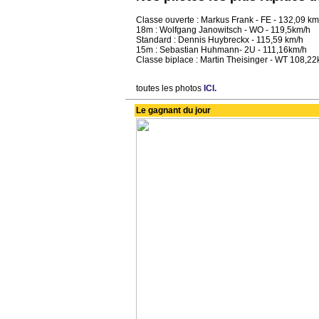
Classe ouverte : Markus Frank - FE - 132,09 km
18m : Wolfgang Janowitsch - WO - 119,5km/h
Standard : Dennis Huybreckx - 115,59 km/h
15m : Sebastian Huhmann- 2U - 111,16km/h
Classe biplace : Martin Theisinger - WT 108,2
toutes les photos
ICI.
Le gagnant du jour