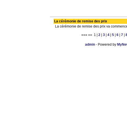
La cérémonie de remise des prix
La cérémonie de remise des prix va commence
««« «« 1 |
2
|
3
|
4
|
5
|
6
|
7
|
admin
- Powered by
MyNew