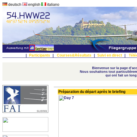
deutsch
english
italiano
|
Participants
|
Courses&Résultats
|
Suivi en direct
|
Télé
Bienvenue sur la page d'accu
Nous souhaitons tout particuliérem
qui ont fait un lon
Préparation du départ après le briefing