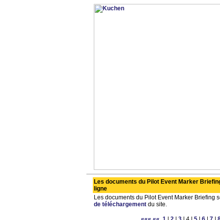
Les documents du Pilot Event Marker Briefin
ligne
Les documents du Pilot Event Marker Briefing s
de téléchargement
du site.
«««
««
1
|
2
|
3
| 4 |
5
|
6
|
7
|