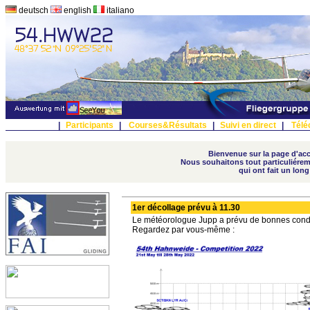
deutsch
english
italiano
|
Participants
|
Courses&Résultats
|
Suivi en direct
|
Télé
Bienvenue sur la page d'accu
Nous souhaitons tout particuliérem
qui ont fait un lon
1er décollage prévu à 11.30
Le météorologue Jupp a prévu de bonnes condit
Regardez par vous-même :