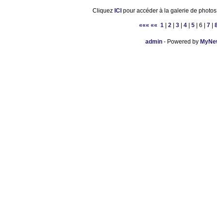
Cliquez
ICI
pour accéder à la galerie de photos
«««
««
1
|
2
|
3
|
4
|
5
| 6 |
7
|
admin
- Powered by
MyNew