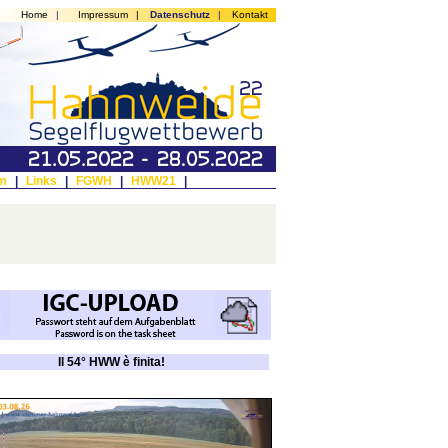
Home
|
Impressum
|
Datenschutz
|
Kontakt
m
|
Links
|
FGWH
|
HWW21
|
Il 54° HWW è finita!