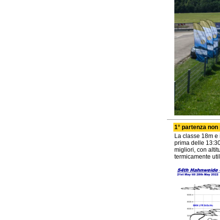
1° partenza non 
La classe 18m e i
prima delle 13:30
migliori, con alt
termicamente utili