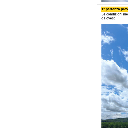
1° partenza previ
Le condizioni met
da ovest.