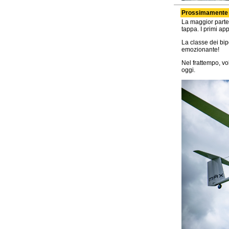
Prossimamente i 
La maggior parte 
tappa. I primi app
La classe dei bi
emozionante!
Nel frattempo, vo
oggi.