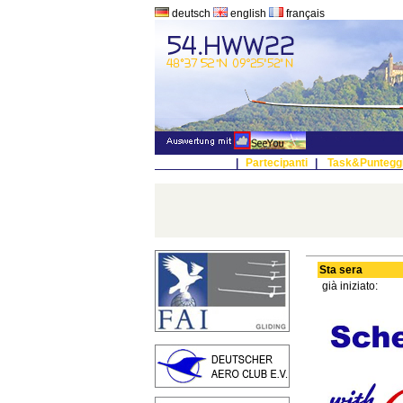
deutsch
english
français
|
Partecipanti
|
Task&Puntegg
Sta sera
già iniziato: