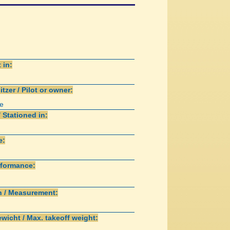
 in:
itzer / Pilot or owner:
e
/ Stationed in:
e:
rformance:
 / Measurement:
wicht / Max. takeoff weight: