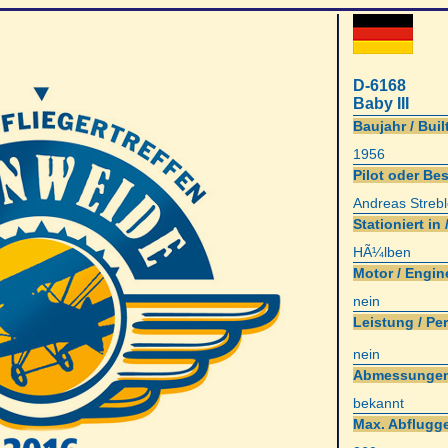
D-6168
Baby III
Baujahr / Built
1956
Pilot oder Bes
Andreas Strebl
Stationiert in 
HÃ¼lben
Motor / Engin
nein
Leistung / Pe
nein
Abmessungen
bekannt
Max. Abflugge