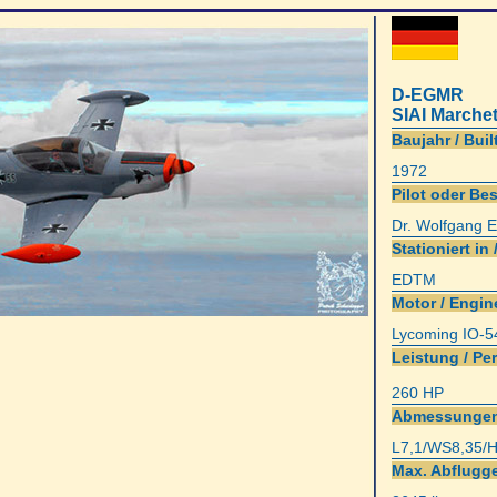
D-EGMR
SIAI Marchet
Baujahr / Built
1972
Pilot oder Bes
Dr. Wolfgang E
Stationiert in 
EDTM
Motor / Engin
Lycoming IO-
Leistung / Pe
260 HP
Abmessungen
L7,1/WS8,35/H
Max. Abflugge