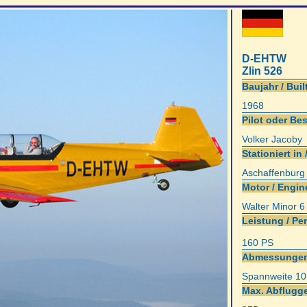
D-EHTW
Zlin 526
Baujahr / Built
1968
Pilot oder Bes
Volker Jacoby
Stationiert in 
Aschaffenbur
Motor / Engin
Walter Minor 6 
Leistung / Pe
160 PS
Abmessungen
Spannweite 1
Max. Abflugge