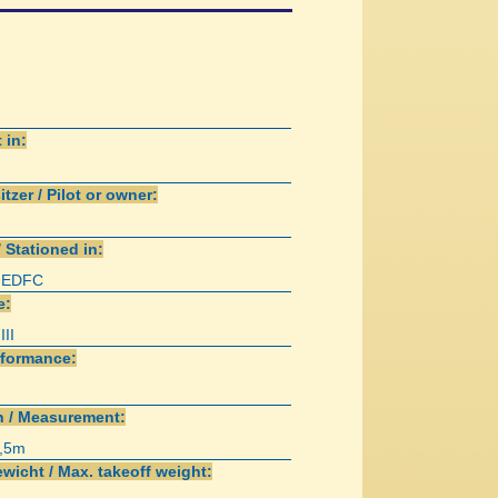
 in:
itzer / Pilot or owner:
/ Stationed in:
g EDFC
e:
III
rformance:
 / Measurement:
0,5m
wicht / Max. takeoff weight: