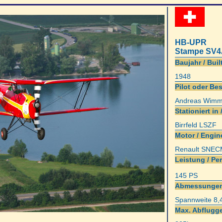
HB-UPR
Stampe SV4
Baujahr / Built
1948
Pilot oder Bes
Andreas Wimm
Stationiert in 
Birrfeld LSZF
Motor / Engin
Renault SNEC
Leistung / Pe
145 PS
Abmessungen
Spannweite 8,
Max. Abflugge