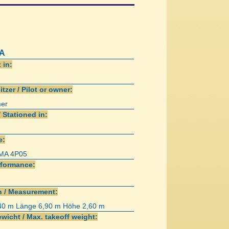
A
 in:
itzer / Pilot or owner:
er
/ Stationed in:
e:
MA 4P05
rformance:
 / Measurement:
40 m Länge 6,90 m Höhe 2,60 m
wicht / Max. takeoff weight: