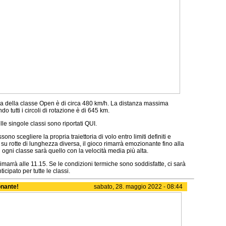
a della classe Open è di circa 480 km/h. La distanza massima
do tutti i circoli di rotazione è di 645 km.
elle singole classi sono riportati QUI.
sono scegliere la propria traiettoria di volo entro limiti definiti e
su rotte di lunghezza diversa, il gioco rimarrà emozionante fino alla
 di ogni classe sarà quello con la velocità media più alta.
 rimarrà alle 11.15. Se le condizioni termiche sono soddisfatte, ci sarà
ticipato per tutte le classi.
onante!
sabato, 28. maggio 2022 - 08:44