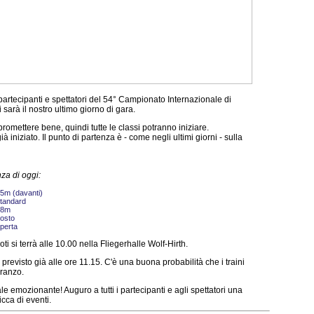
artecipanti e spettatori del 54° Campionato Internazionale di
arà il nostro ultimo giorno di gara.
romettere bene, quindi tutte le classi potranno iniziare.
ià iniziato. Il punto di partenza è - come negli ultimi giorni - sulla
nza di oggi:
5m (davanti)
tandard
18m
osto
perta
iloti si terrà alle 10.00 nella Fliegerhalle Wolf-Hirth.
 previsto già alle ore 11.15. C'è una buona probabilità che i traini
pranzo.
le emozionante! Auguro a tutti i partecipanti e agli spettatori una
icca di eventi.