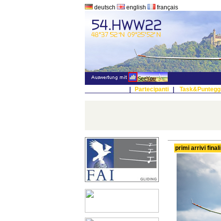
deutsch
english
français
|
Partecipanti
|
Task&Puntegg
primi arrivi final