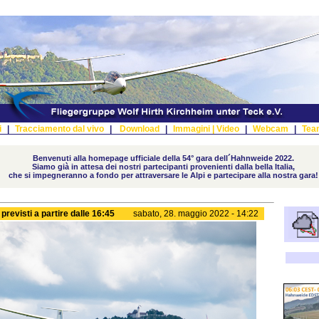
i
|
Tracciamento dal vivo
|
Download
|
Immagini |
Video
|
Webcam
|
Tea
Benvenuti alla homepage ufficiale della 54° gara dell´Hahnweide 2022.
Siamo già in attesa dei nostri partecipanti provenienti dalla bella Italia,
che si impegneranno a fondo per attraversare le Alpi e partecipare alla nostra gara!
i previsti a partire dalle 16:45
sabato, 28. maggio 2022 - 14:22