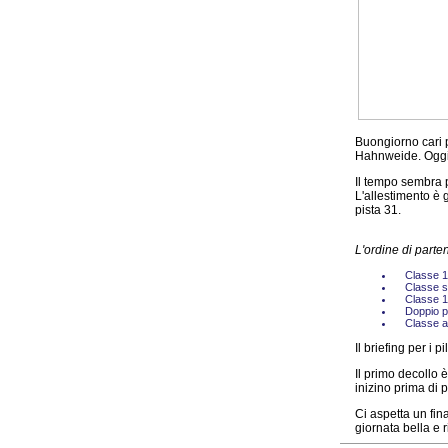
Buongiorno cari p
Hahnweide. Oggi s
Il tempo sembra p
L'allestimento è g
pista 31.
L'ordine di parte
Classe 1
Classe s
Classe 
Doppio p
Classe a
Il briefing per i p
Il primo decollo è
inizino prima di 
Ci aspetta un fina
giornata bella e r