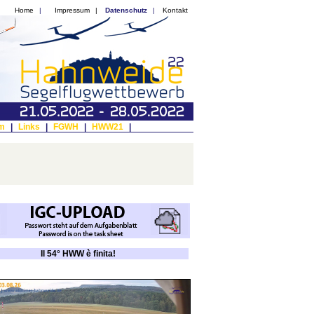
Home
|
Impressum
|
Datenschutz
|
Kontakt
m
|
Links
|
FGWH
|
HWW21
|
Il 54° HWW è finita!