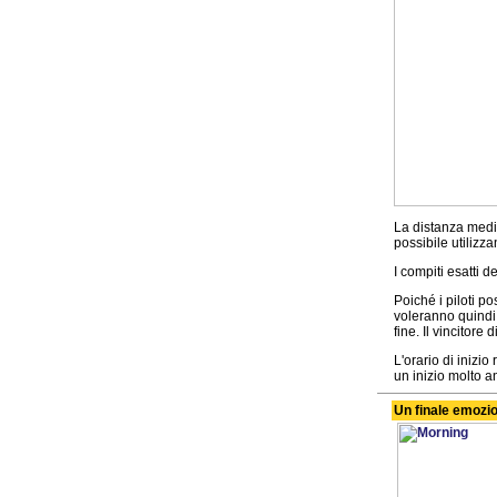
La distanza medi
possibile utilizzan
I compiti esatti d
Poiché i piloti pos
voleranno quindi 
fine. Il vincitore
L'orario di inizio
un inizio molto an
Un finale emozi