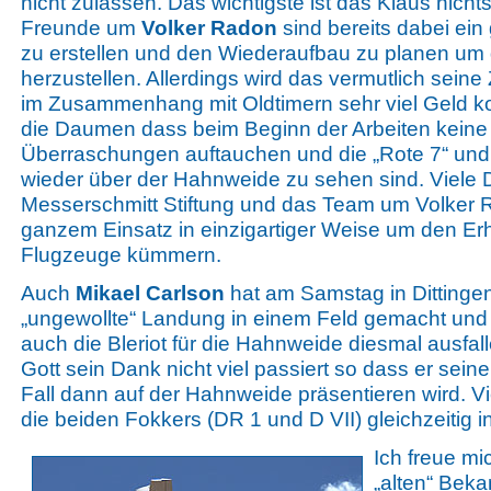
nicht zulassen. Das wichtigste ist das Klaus nichts
Freunde um
Volker Radon
sind bereits dabei ei
zu erstellen und den Wiederaufbau zu planen um d
herzustellen. Allerdings wird das vermutlich seine
im Zusammenhang mit Oldtimern sehr viel Geld ko
die Daumen dass beim Beginn der Arbeiten kei
Überraschungen auftauchen und die „Rote 7“ un
wieder über der Hahnweide zu sehen sind. Viele 
Messerschmitt Stiftung und das Team um Volker R
ganzem Einsatz in einzigartiger Weise um den Er
Flugzeuge kümmern.
Auch
Mikael Carlson
hat am Samstag in Dittingen
„ungewollte“ Landung in einem Feld gemacht und 
auch die Bleriot für die Hahnweide diesmal ausfall
Gott sein Dank nicht viel passiert so dass er sein
Fall dann auf der Hahnweide präsentieren wird. Vi
die beiden Fokkers (DR 1 und D VII) gleichzeitig in
Ich freue mi
„alten“ Bek