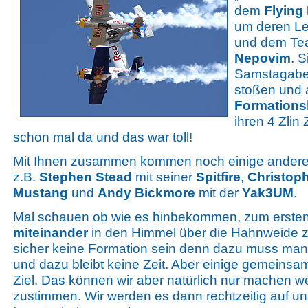
dem
Flying
um deren L
und dem Te
Nepovim
. 
Samstagaben
stoßen und a
Formations
ihren 4 Zlin
schon mal da und das war toll!
Mit Ihnen zusammen kommen noch einige andere 
z.B.
Stephen Stead
mit seiner
Spitfire
,
Christoph
Mustang
und
Andy Bickmore
mit der
Yak3UM
.
Mal schauen ob wie es hinbekommen, zum erste
miteinander
in den Himmel über die Hahnweide 
sicher keine Formation sein denn dazu muss man 
und dazu bleibt keine Zeit. Aber einige gemeinsa
Ziel. Das können wir aber natürlich nur machen w
zustimmen. Wir werden es dann rechtzeitig auf u