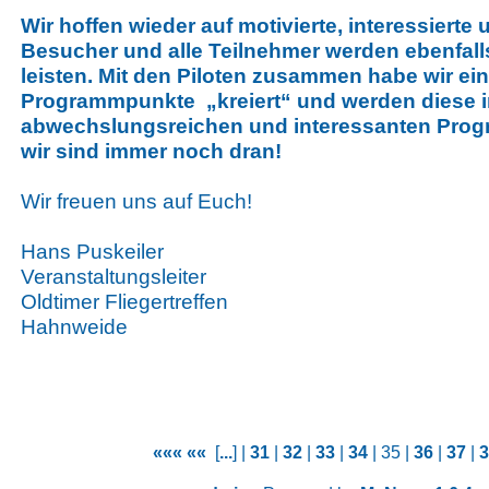
Wir hoffen wieder auf motivierte, interessierte
Besucher und alle Teilnehmer werden ebenfalls
leisten. Mit den Piloten zusammen habe wir ei
Programmpunkte „kreiert“ und werden diese 
abwechslungsreichen und interessanten Prog
wir sind immer noch dran!
Wir freuen uns auf Euch!
Hans Puskeiler
Veranstaltungsleiter
Oldtimer Fliegertreffen
Hahnweide
«««
««
[
...
] |
31
|
32
|
33
|
34
| 35 |
36
|
37
|
3