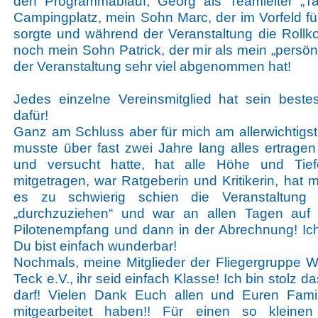
den Programmablauf, Georg als Teamleiter „T
Campingplatz, mein Sohn Marc, der im Vorfeld f
sorgte und während der Veranstaltung die Rollk
noch mein Sohn Patrick, der mir als mein „persön
der Veranstaltung sehr viel abgenommen hat!
Jedes einzelne Vereinsmitglied hat sein best
dafür!
Ganz am Schluss aber für mich am allerwichtigst
musste über fast zwei Jahre lang alles ertragen
und versucht hatte, hat alle Höhe und Tief
mitgetragen, war Ratgeberin und Kritikerin, hat 
es zu schwierig schien die Veranstaltung 
„durchzuziehen“ und war an allen Tagen auf 
Pilotenempfang und dann in der Abrechnung! Ic
Du bist einfach wunderbar!
Nochmals, meine Mitglieder der Fliegergruppe Wo
Teck e.V., ihr seid einfach Klasse! Ich bin stolz d
darf! Vielen Dank Euch allen und Euren Famili
mitgearbeitet haben!! Für einen so kleine