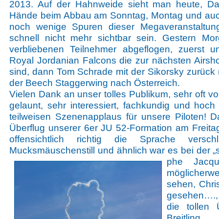
2013. Auf der Hahnweide sieht man heute, Da
Hände beim Abbau am Sonntag, Montag und auch
noch wenige Spuren dieser Megaveranstaltu
schnell nicht mehr sichtbar sein. Gestern Mor
verbliebenen Teilnehmer abgeflogen, zuerst 
Royal Jordanian Falcons die zur nächsten Airsh
sind, dann Tom Schrade mit der Sikorsky zurück 
der Beech Staggerwing nach Österreich.
Vielen Dank an unser tolles Publikum, sehr oft vo
gelaunt, sehr interessiert, fachkundig und hoch
teilweisen Szenenapplaus für unsere Piloten! D
Überflug unserer 6er JU 52-Formation am Freit
offensichtlich richtig die Sprache ver
Mucksmäuschenstill und ähnlich war es bei der 
phe Jacq
möglicherwe
sehen, Chri
gesehen….,
die tollen 
Breitli