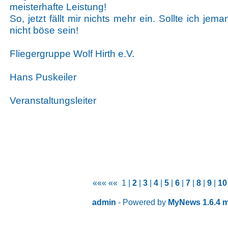
meisterhafte Leistung!
So, jetzt fällt mir nichts mehr ein. Sollte ich je
nicht böse sein!
Fliegergruppe Wolf Hirth e.V.
Hans Puskeiler
Veranstaltungsleiter
««« «« 1 |
2
|
3
|
4
|
5
|
6
|
7
|
8
|
9
|
10
admin
- Powered by
MyNews 1.6.4 