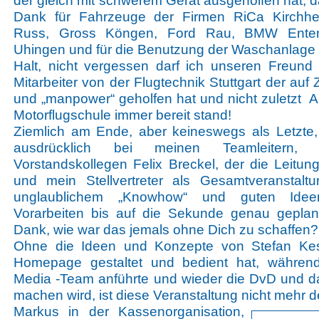
der gleich mit schwerem Gerät ausgeholfen hat, d
Dank für Fahrzeuge der Firmen RiCa Kirchh
Russ, Gross Köngen, Ford Rau, BMW Ente
Uhingen und für die Benutzung der Waschanlage 
Halt, nicht vergessen darf ich unseren Freun
Mitarbeiter von der Flugtechnik Stuttgart der auf 
und „manpower“ geholfen hat und nicht zuletzt A
Motorflugschule immer bereit stand!
Ziemlich am Ende, aber keineswegs als Letzte
ausdrücklich bei meinen Teamleitern
Vorstandskollegen Felix Breckel, der die Leitun
und mein Stellvertreter als Gesamtveranstaltun
unglaublichem „Knowhow“ und guten Idee
Vorarbeiten bis auf die Sekunde genau geplant
Dank, wie war das jemals ohne Dich zu schaffen?
Ohne die Ideen und Konzepte von Stefan Kess
Homepage gestaltet und bedient hat, während
Media -Team anführte und wieder die DvD und d
machen wird, ist diese Veranstaltung nicht mehr 
Markus in der Kassenorganisation,