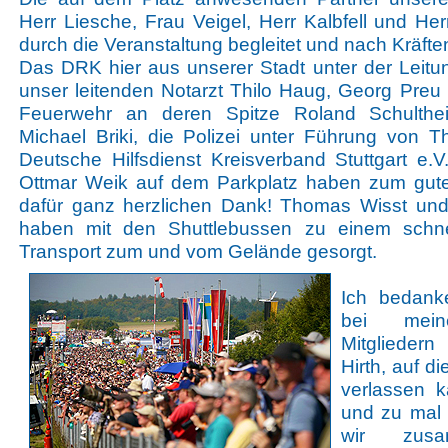
Herr Liesche, Frau Veigel, Herr Kalbfell und Her
durch die Veranstaltung begleitet und nach Kräften
Das DRK hier aus unserer Stadt unter der Leit
unser leitenden Notarzt Thilo Haug, Georg Preu 
Feuerwehr an deren Spitze Roland Schulthe
Michael Briki, die Polizei unter Führung von 
Deutsche Hilfsdienst Kreisverband Stuttgart e.
Ottmar Weik auf dem Parkplatz haben zum gute
dafür ganz herzlichen Dank! Thomas Wisst un
haben mit den Shuttlebussen zu einem schne
Transport zum und vom Gelände gesorgt.
Ich bedank
bei mei
Mitgliedern
Hirth, auf 
verlassen 
und zu mal 
wir zus