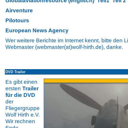
Globalaviationresource (englisch)
Teil1
Teil 2
Airventure
Pilotours
European News Agency
Wer weitere Berichte im Internet kennt, bitte den 
Webmaster (webmaster(at)wolf-hirth.de), danke.
DVD Trailer
Es gibt einen
ersten
Trailer
für die DVD
der
Fliegergruppe
Wolf Hirth e.V.
Wir rechnen
Ende